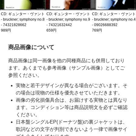
ンター・ヴァント
CD: ギュンター・ヴァント
CD: ギュンター・ヴァント
symphony no.8
- bruckner; symphony no.9
- bruckner; symphony no.4
62
- 74321632442
- 09026688392
659円
769円
ご購入前の注意事項
商品画像について
商品画像は同一画像を他の同種商品にも併用しており
ます。あくまでも参考画像（サンプル画像）としてご
参照ください。
実物と若干デザインが異なる場合がございます。そ
の場合は現物の仕様を優先させていただきます。
画像の劣化損傷具合は、お届けする実物とは異なり
ます。コンディション等は商品説明文を必ずご確認
ください。
日本盤シングルEP(ドーナツ盤)の裏ジャケットは、
歌詞などの文字が判別できないよう一律で画像サイ