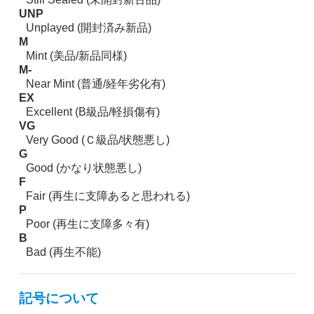
UNP
Unplayed (開封済み新品)
M
Mint (美品/新品同様)
M-
Near Mint (普通/経年劣化有)
EX
Excellent (B級品/軽損傷有)
VG
Very Good (Ｃ級品/状態悪し)
G
Good (かなり状態悪し)
F
Fair (再生に支障あると思われる)
P
Poor (再生に支障多々有)
B
Bad (再生不能)
記号について