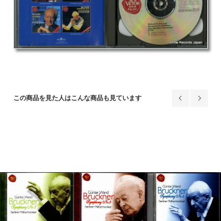
この商品を見た人はこんな商品も見ています
CD: ギュ
- bruckner; 
- 74321687
659円