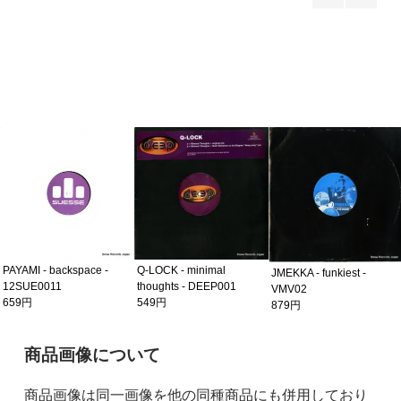
PAYAMI - backspace -
Q-LOCK - minimal
JMEKKA - funkiest -
12SUE0011
thoughts - DEEP001
VMV02
659円
549円
879円
ご購入前の注意事項
商品画像について
商品画像は同一画像を他の同種商品にも併用しており