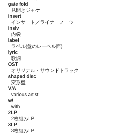
gate fold
見開きジャケ
insert
インサート／ライナーノーツ
inslv
内袋
label
ラベル(盤のレーベル面)
lyric
歌詞
OST
オリジナル・サウンドトラック
shaped disc
変形盤
V/A
various artist
w/
with
2LP
2枚組みLP
3LP
3枚組みLP