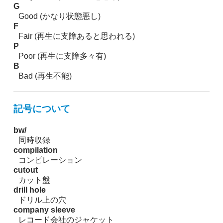
G
Good (かなり状態悪し)
F
Fair (再生に支障あると思われる)
P
Poor (再生に支障多々有)
B
Bad (再生不能)
記号について
bw/
同時収録
compilation
コンピレーション
cutout
カット盤
drill hole
ドリル上の穴
company sleeve
レコード会社のジャケット