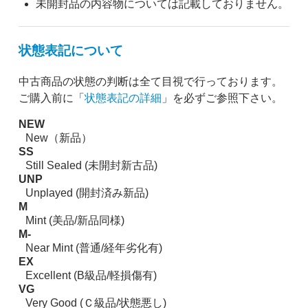
未開封品の内容物については記載しておりません。
状態表記について
中古商品の状態の判断は全て目視で行っております。
ご購入前に「
状態表記の詳細
」を必ずご参照下さい。
NEW
New（新品）
SS
Still Sealed (未開封新古品)
UNP
Unplayed (開封済み新品)
M
Mint (美品/新品同様)
M-
Near Mint (普通/経年劣化有)
EX
Excellent (B級品/軽損傷有)
VG
Very Good (Ｃ級品/状態悪し)