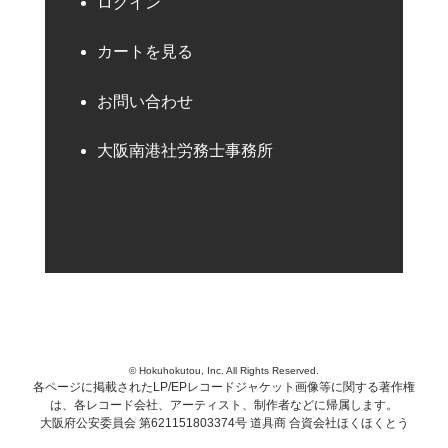
ログイン
カートを見る
お問い合わせ
大阪南港社労務士事務所
© Hokuhokutou, Inc. All Rights Reserved.
各ページに掲載されたLP/EPレコードジャケット画像等に関する著作権
は、各レコード会社、アーティスト、制作者などに帰属します。
大阪府公安委員会 第621151803374号 道具商 合資会社ほくほくとう