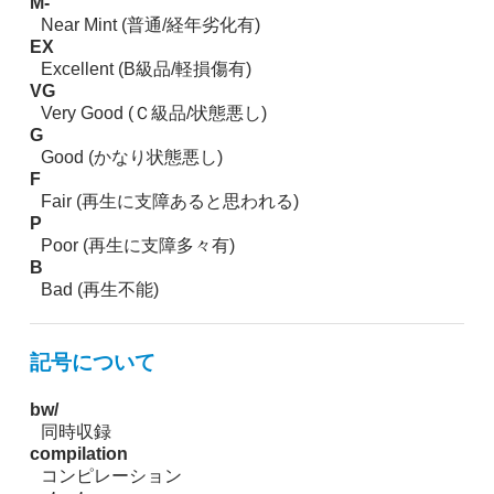
M-
Near Mint (普通/経年劣化有)
EX
Excellent (B級品/軽損傷有)
VG
Very Good (Ｃ級品/状態悪し)
G
Good (かなり状態悪し)
F
Fair (再生に支障あると思われる)
P
Poor (再生に支障多々有)
B
Bad (再生不能)
記号について
bw/
同時収録
compilation
コンピレーション