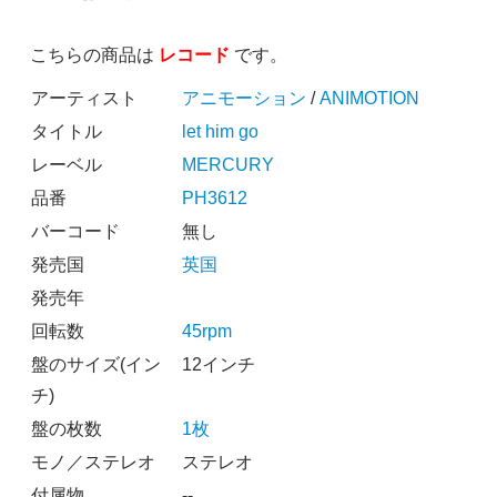
こちらの商品は
レコード
です。
アーティスト
アニモーション
/
ANIMOTION
タイトル
let him go
レーベル
MERCURY
品番
PH3612
バーコード
無し
発売国
英国
発売年
回転数
45rpm
盤のサイズ(イン
12インチ
チ)
盤の枚数
1枚
モノ／ステレオ
ステレオ
付属物
--