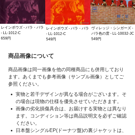
レインボウズ - バラ・バラ
ヴィレッジ・シンガーズ -
レインボウズ - バラ・バラ
- LL-1012-C
バラ色の雲 - LL-10032-JC
- LL-1012-C
659円
549円
549円
ご購入前の注意事項
商品画像について
商品画像は同一画像を他の同種商品にも併用しており
ます。あくまでも参考画像（サンプル画像）としてご
参照ください。
実物と若干デザインが異なる場合がございます。そ
の場合は現物の仕様を優先させていただきます。
画像の劣化損傷具合は、お届けする実物とは異なり
ます。コンディション等は商品説明文を必ずご確認
ください。
日本盤シングルEP(ドーナツ盤)の裏ジャケットは、