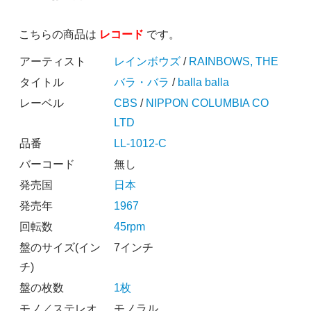
こちらの商品は
レコード
です。
アーティスト
レインボウズ
/
RAINBOWS, THE
タイトル
バラ・バラ
/
balla balla
レーベル
CBS
/
NIPPON COLUMBIA CO
LTD
品番
LL-1012-C
バーコード
無し
発売国
日本
発売年
1967
回転数
45rpm
盤のサイズ(イン
7インチ
チ)
盤の枚数
1枚
モノ／ステレオ
モノラル