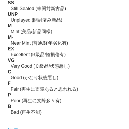
SS
Still Sealed (未開封新古品)
UNP
Unplayed (開封済み新品)
M
Mint (美品/新品同様)
M-
Near Mint (普通/経年劣化有)
EX
Excellent (B級品/軽損傷有)
VG
Very Good (Ｃ級品/状態悪し)
G
Good (かなり状態悪し)
F
Fair (再生に支障あると思われる)
P
Poor (再生に支障多々有)
B
Bad (再生不能)