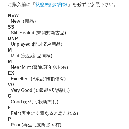
ご購入前に「
状態表記の詳細
」を必ずご参照下さい。
NEW
New（新品）
SS
Still Sealed (未開封新古品)
UNP
Unplayed (開封済み新品)
M
Mint (美品/新品同様)
M-
Near Mint (普通/経年劣化有)
EX
Excellent (B級品/軽損傷有)
VG
Very Good (Ｃ級品/状態悪し)
G
Good (かなり状態悪し)
F
Fair (再生に支障あると思われる)
P
Poor (再生に支障多々有)