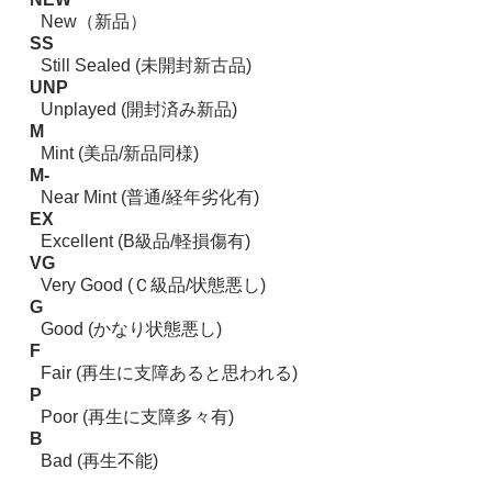
New（新品）
SS
Still Sealed (未開封新古品)
UNP
Unplayed (開封済み新品)
M
Mint (美品/新品同様)
M-
Near Mint (普通/経年劣化有)
EX
Excellent (B級品/軽損傷有)
VG
Very Good (Ｃ級品/状態悪し)
G
Good (かなり状態悪し)
F
Fair (再生に支障あると思われる)
P
Poor (再生に支障多々有)
B
Bad (再生不能)