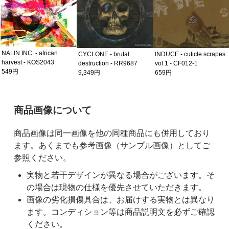
NALIN INC. - african
CYCLONE - brutal
INDUCE - cuticle scrapes
harvest - KOS2043
destruction - RR9687
vol.1 - CF012-1
549円
9,349円
659円
ご購入前の注意事項
商品画像について
商品画像は同一画像を他の同種商品にも併用しており
ます。あくまでも参考画像（サンプル画像）としてご
参照ください。
実物と若干デザインが異なる場合がございます。そ
の場合は現物の仕様を優先させていただきます。
画像の劣化損傷具合は、お届けする実物とは異なり
ます。コンディション等は商品説明文を必ずご確認
ください。