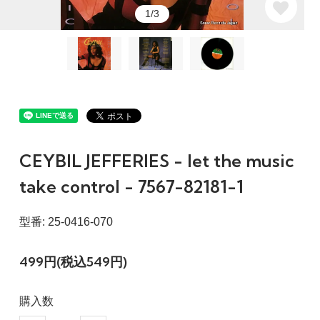
1/3
CEYBIL JEFFERIES - let the music
take control - 7567-82181-1
型番: 25-0416-070
499円(税込549円)
購入数