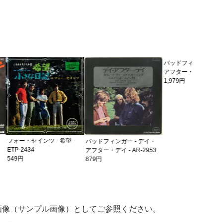
バッドフィ
アフター・デ
659円
 - 希望 -
バッドフィンガー - デイ・
バッドフィンガー - デイ・
アフター・デイ - AR-2953
アフター・デイ - AR-2953
879円
1,979円
画像（サンプル画像）としてご参照ください。