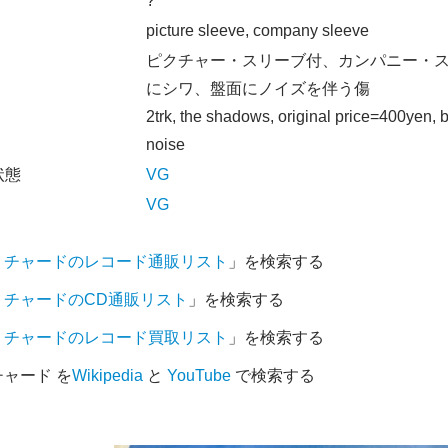
オ
?
picture sleeve, company sleeve
ピクチャー・スリーブ付、カンパニー・
にシワ、盤面にノイズを伴う傷
2trk, the shadows, original price=400yen, 
noise
状態
VG
VG
リチャードのレコード通販リスト
」を検索する
リチャードのCD通販リスト
」を検索する
リチャードのレコード買取リスト
」を検索する
ャード を
Wikipedia
と
YouTube
で検索する