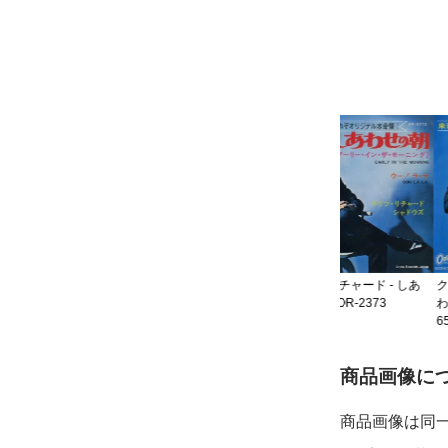
イ・
バッドフィンガー - デイ・
53
アフター・デイ - AR-2953
1,319円
クリフ・リチャード - しあ
クリフ・リチャード 
わせの朝 - OR-2373
わせの朝 - OR-237
549円
659円
ご購入前
商品画像に
商品画像は同