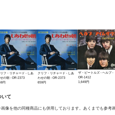
ザ・ビートルズ - ヘルプ -
フォー・セインツ
- しあ
クリフ・リチャード - しあ
OR-1412
ETP-2434
3
わせの朝 - OR-2373
1,649円
549円
659円
の注意事項
ついて
一画像を他の同種商品にも併用しております。あくまでも参考