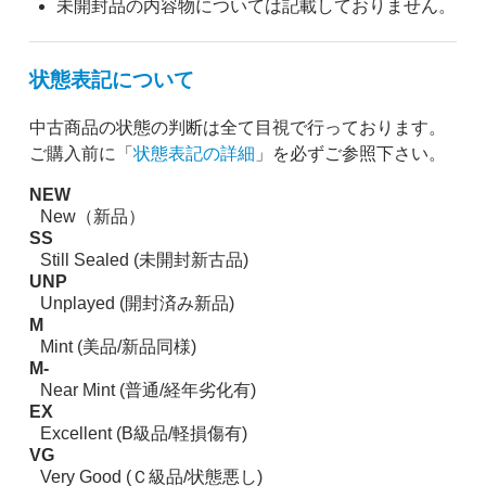
未開封品の内容物については記載しておりません。
状態表記について
中古商品の状態の判断は全て目視で行っております。
ご購入前に「
状態表記の詳細
」を必ずご参照下さい。
NEW
New（新品）
SS
Still Sealed (未開封新古品)
UNP
Unplayed (開封済み新品)
M
Mint (美品/新品同様)
M-
Near Mint (普通/経年劣化有)
EX
Excellent (B級品/軽損傷有)
VG
Very Good (Ｃ級品/状態悪し)