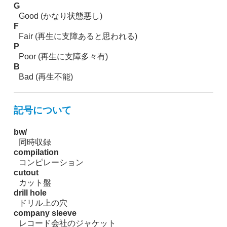
G
Good (かなり状態悪し)
F
Fair (再生に支障あると思われる)
P
Poor (再生に支障多々有)
B
Bad (再生不能)
記号について
bw/
同時収録
compilation
コンピレーション
cutout
カット盤
drill hole
ドリル上の穴
company sleeve
レコード会社のジャケット