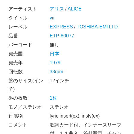
アーティスト
アリス
/
ALICE
タイトル
vii
レーベル
EXPRESS
/
TOSHIBA-EMI LTD
品番
ETP-80077
バーコード
無し
発売国
日本
発売年
1979
回転数
33rpm
盤のサイズ(イン
12インチ
チ)
盤の枚数
1枚
モノ／ステレオ
ステレオ
付属物
lyric insert(ex), inslv(ex)
コメント
歌詞カード付、インナースリーブ
付、１１曲入、谷村新司、チャン