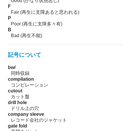
Good (かなり状態悪し)
F
Fair (再生に支障あると思われる)
P
Poor (再生に支障多々有)
B
Bad (再生不能)
記号について
bw/
同時収録
compilation
コンピレーション
cutout
カット盤
drill hole
ドリル上の穴
company sleeve
レコード会社のジャケット
gate fold