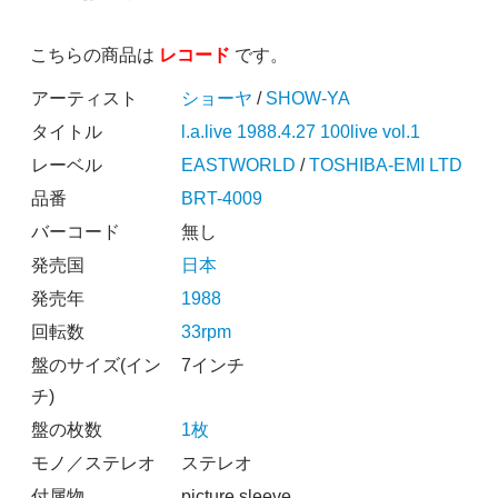
こちらの商品は
レコード
です。
アーティスト
ショーヤ
/
SHOW-YA
タイトル
l.a.live 1988.4.27 100live vol.1
レーベル
EASTWORLD
/
TOSHIBA-EMI LTD
品番
BRT-4009
バーコード
無し
発売国
日本
発売年
1988
回転数
33rpm
盤のサイズ(イン
7インチ
チ)
盤の枚数
1枚
モノ／ステレオ
ステレオ
付属物
picture sleeve