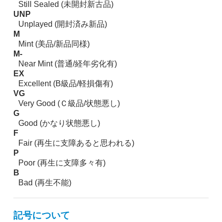
Still Sealed (未開封新古品)
UNP
Unplayed (開封済み新品)
M
Mint (美品/新品同様)
M-
Near Mint (普通/経年劣化有)
EX
Excellent (B級品/軽損傷有)
VG
Very Good (Ｃ級品/状態悪し)
G
Good (かなり状態悪し)
F
Fair (再生に支障あると思われる)
P
Poor (再生に支障多々有)
B
Bad (再生不能)
記号について