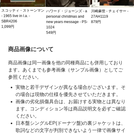
スコッティ・ストーンマン
ハワード・ジョーンズ - a
川崎麻世 - チェイサー -
- 1965 live in l.a. -
personal christmas and
27AH1119
SBR4206
new years message - PS-
879円
1,099円
1024
549円
ご購入前の注意事項
商品画像について
商品画像は同一画像を他の同種商品にも併用しており
ます。あくまでも参考画像（サンプル画像）としてご
参照ください。
実物と若干デザインが異なる場合がございます。そ
の場合は現物の仕様を優先させていただきます。
画像の劣化損傷具合は、お届けする実物とは異なり
ます。コンディション等は商品説明文を必ずご確認
ください。
日本盤シングルEP(ドーナツ盤)の裏ジャケットは、
歌詞などの文字が判別できないよう一律で画像サイ