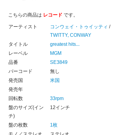
こちらの商品は
レコード
です。
アーティスト
コンウェイ・トゥイッティ
/
TWITTY, CONWAY
タイトル
greatest hits...
レーベル
MGM
品番
SE3849
バーコード
無し
発売国
米国
発売年
回転数
33rpm
盤のサイズ(イン
12インチ
チ)
盤の枚数
1枚
モノ／ステレオ
ステレオ