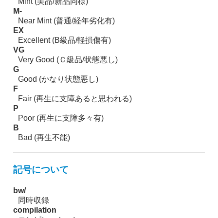
Mint (美品/新品同様)
M-
Near Mint (普通/経年劣化有)
EX
Excellent (B級品/軽損傷有)
VG
Very Good (Ｃ級品/状態悪し)
G
Good (かなり状態悪し)
F
Fair (再生に支障あると思われる)
P
Poor (再生に支障多々有)
B
Bad (再生不能)
記号について
bw/
同時収録
compilation