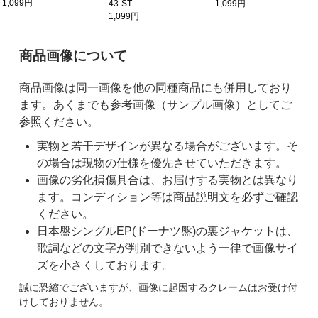
1,099円
43-ST
1,099円
1,099円
ご購入前の注意事項
商品画像について
商品画像は同一画像を他の同種商品にも併用しており
ます。あくまでも参考画像（サンプル画像）としてご
参照ください。
実物と若干デザインが異なる場合がございます。そ
の場合は現物の仕様を優先させていただきます。
画像の劣化損傷具合は、お届けする実物とは異なり
ます。コンディション等は商品説明文を必ずご確認
ください。
日本盤シングルEP(ドーナツ盤)の裏ジャケットは、
歌詞などの文字が判別できないよう一律で画像サイ
ズを小さくしております。
誠に恐縮でございますが、画像に起因するクレームはお受け付
けしておりません。