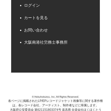
ログイン
カートを見る
お問い合わせ
大阪南港社労務士事務所
© Hokuhokutou, Inc. All Rights Reserved.
各ページに掲載されたLP/EPレコードジャケット画像等に関する著作権
は、各レコード会社、アーティスト、制作者などに帰属します。
大阪府公安委員会 第621151803374号 道具商 合資会社ほくほくとう