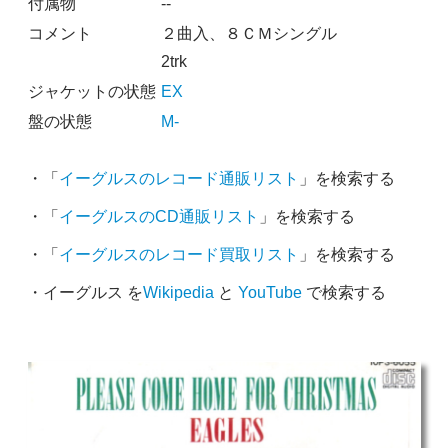
付属物
--
コメント
２曲入、８ＣＭシングル
2trk
ジャケットの状態
EX
盤の状態
M-
・「
イーグルスのレコード通販リスト
」を検索する
・「
イーグルスのCD通販リスト
」を検索する
・「
イーグルスのレコード買取リスト
」を検索する
・イーグルス を
Wikipedia
と
YouTube
で検索する