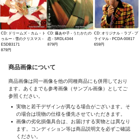
CD: ドリームズ・カム・ト
CD: 藤あや子 - うたかたの
CD: オリジナル・ラブ - プ
ゥルー - 雪のクリスマス -
恋 - SRDL4344
ライマル - PCDA-00817
ESDB3171
879円
659円
879円
ご購入前の注意事項
商品画像について
商品画像は同一画像を他の同種商品にも併用しており
ます。あくまでも参考画像（サンプル画像）としてご
参照ください。
実物と若干デザインが異なる場合がございます。そ
の場合は現物の仕様を優先させていただきます。
画像の劣化損傷具合は、お届けする実物とは異なり
ます。コンディション等は商品説明文を必ずご確認
ください。