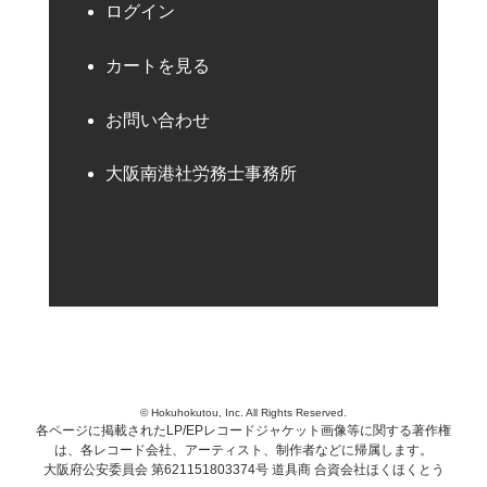
ログイン
カートを見る
お問い合わせ
大阪南港社労務士事務所
© Hokuhokutou, Inc. All Rights Reserved.
各ページに掲載されたLP/EPレコードジャケット画像等に関する著作権
は、各レコード会社、アーティスト、制作者などに帰属します。
大阪府公安委員会 第621151803374号 道具商 合資会社ほくほくとう