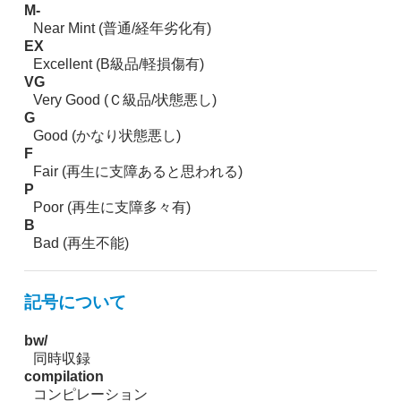
M-
Near Mint (普通/経年劣化有)
EX
Excellent (B級品/軽損傷有)
VG
Very Good (Ｃ級品/状態悪し)
G
Good (かなり状態悪し)
F
Fair (再生に支障あると思われる)
P
Poor (再生に支障多々有)
B
Bad (再生不能)
記号について
bw/
同時収録
compilation
コンピレーション