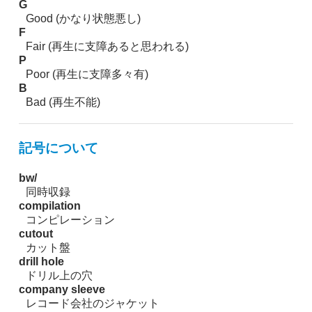
G
Good (かなり状態悪し)
F
Fair (再生に支障あると思われる)
P
Poor (再生に支障多々有)
B
Bad (再生不能)
記号について
bw/
同時収録
compilation
コンピレーション
cutout
カット盤
drill hole
ドリル上の穴
company sleeve
レコード会社のジャケット