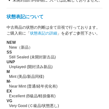
未開封品の内容物については記載しておりません。
状態表記について
中古商品の状態の判断は全て目視で行っております。
ご購入前に「
状態表記の詳細
」を必ずご参照下さい。
NEW
New（新品）
SS
Still Sealed (未開封新古品)
UNP
Unplayed (開封済み新品)
M
Mint (美品/新品同様)
M-
Near Mint (普通/経年劣化有)
EX
Excellent (B級品/軽損傷有)
VG
Very Good (Ｃ級品/状態悪し)