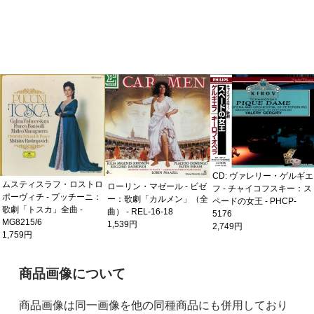
CD: ヴァレリー・ゲルギエ
ムスティスラフ・ロストロ
ローリン・マゼール - ビゼ
フ - チャイコフスキー：ス
ポーヴィチ - プッチーニ：
ー：歌劇「カルメン」（全
ペードの女王 - PHCP-
歌劇「トスカ」全曲 -
曲） - REL-16-18
5176
MG8215/6
1,539円
2,749円
1,759円
ご購入前の注意事項
商品画像について
商品画像は同一画像を他の同種商品にも併用しており