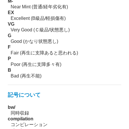
M-
Near Mint (普通/経年劣化有)
EX
Excellent (B級品/軽損傷有)
VG
Very Good (Ｃ級品/状態悪し)
G
Good (かなり状態悪し)
F
Fair (再生に支障あると思われる)
P
Poor (再生に支障多々有)
B
Bad (再生不能)
記号について
bw/
同時収録
compilation
コンピレーション