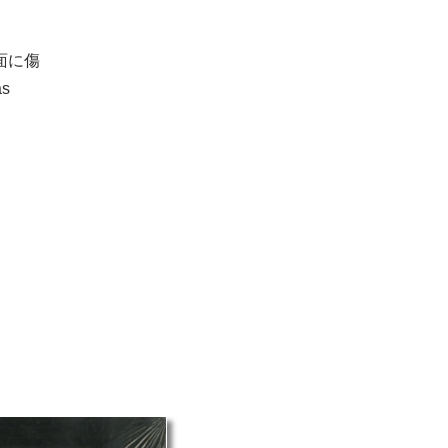
面に傷
as