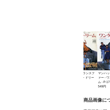
スフ
マンハッタン・トランスフ
ァー - ボーイ・フロム・
ｎ．ｙ．ｃｉｔｙ - P-
1536A
769円
マンハッタン・トランスフ
マンハッタン・ト
ァー - ワンダフル・ドリー
ァー - ワンダフル
ム - P-1738
ム - P-1738
769円
549円
ご購入前
商品画像に