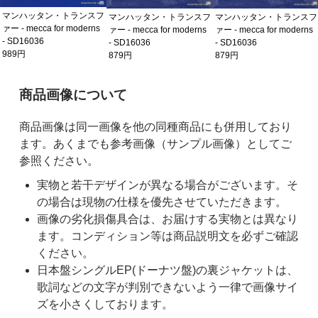
マンハッタン・トランスフ
マンハッタン・トランスフ
マンハッタン・トランスフ
ァー - mecca for moderns
ァー - mecca for moderns
ァー - mecca for moderns
- SD16036
- SD16036
- SD16036
989円
879円
879円
ご購入前の注意事項
商品画像について
商品画像は同一画像を他の同種商品にも併用しており
ます。あくまでも参考画像（サンプル画像）としてご
参照ください。
実物と若干デザインが異なる場合がございます。そ
の場合は現物の仕様を優先させていただきます。
画像の劣化損傷具合は、お届けする実物とは異なり
ます。コンディション等は商品説明文を必ずご確認
ください。
日本盤シングルEP(ドーナツ盤)の裏ジャケットは、
歌詞などの文字が判別できないよう一律で画像サイ
ズを小さくしております。