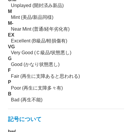
Unplayed (開封済み新品)
M
Mint (美品/新品同様)
M-
Near Mint (普通/経年劣化有)
EX
Excellent (B級品/軽損傷有)
VG
Very Good (Ｃ級品/状態悪し)
G
Good (かなり状態悪し)
F
Fair (再生に支障あると思われる)
P
Poor (再生に支障多々有)
B
Bad (再生不能)
記号について
bw/