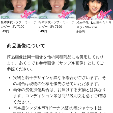
松本伊代 - ラブ・ミー・テ
松本伊代 - ラブ・ミー・テ
松本伊代 - tvの国からキラ
ンダー - SV-7190
ンダー - SV-7190
キラ - SV-7214
549円
549円
549円
ご購入前の注意事項
商品画像について
商品画像は同一画像を他の同種商品にも併用しており
ます。あくまでも参考画像（サンプル画像）としてご
参照ください。
実物と若干デザインが異なる場合がございます。そ
の場合は現物の仕様を優先させていただきます。
画像の劣化損傷具合は、お届けする実物とは異なり
ます。コンディション等は商品説明文を必ずご確認
ください。
日本盤シングルEP(ドーナツ盤)の裏ジャケットは、