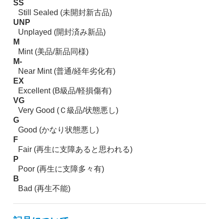
SS
Still Sealed (未開封新古品)
UNP
Unplayed (開封済み新品)
M
Mint (美品/新品同様)
M-
Near Mint (普通/経年劣化有)
EX
Excellent (B級品/軽損傷有)
VG
Very Good (Ｃ級品/状態悪し)
G
Good (かなり状態悪し)
F
Fair (再生に支障あると思われる)
P
Poor (再生に支障多々有)
B
Bad (再生不能)