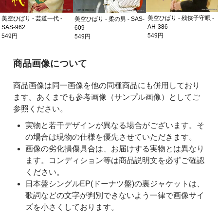
美空ひばり - 残侠子守唄 -
美空ひばり - 芸道一代 -
美空ひばり - 柔の男 - SAS-
AH-386
SAS-962
609
549円
549円
549円
ご購入前の注意事項
商品画像について
商品画像は同一画像を他の同種商品にも併用しており
ます。あくまでも参考画像（サンプル画像）としてご
参照ください。
実物と若干デザインが異なる場合がございます。そ
の場合は現物の仕様を優先させていただきます。
画像の劣化損傷具合は、お届けする実物とは異なり
ます。コンディション等は商品説明文を必ずご確認
ください。
日本盤シングルEP(ドーナツ盤)の裏ジャケットは、
歌詞などの文字が判別できないよう一律で画像サイ
ズを小さくしております。