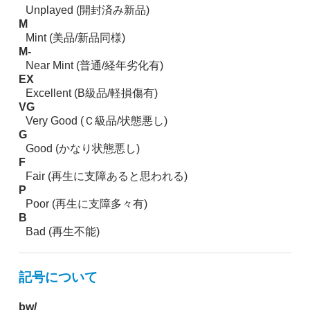
Unplayed (開封済み新品)
M
Mint (美品/新品同様)
M-
Near Mint (普通/経年劣化有)
EX
Excellent (B級品/軽損傷有)
VG
Very Good (Ｃ級品/状態悪し)
G
Good (かなり状態悪し)
F
Fair (再生に支障あると思われる)
P
Poor (再生に支障多々有)
B
Bad (再生不能)
記号について
bw/