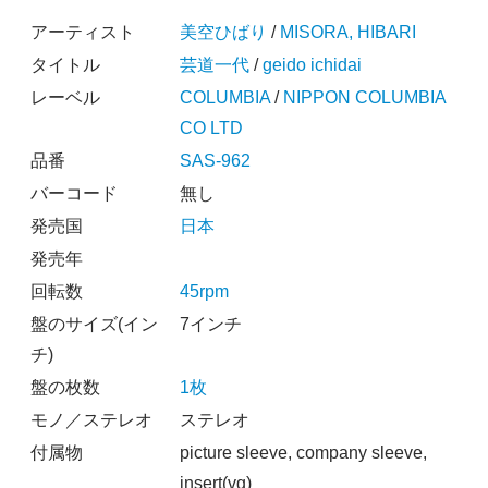
アーティスト
美空ひばり
/
MISORA, HIBARI
タイトル
芸道一代
/
geido ichidai
レーベル
COLUMBIA
/
NIPPON COLUMBIA
CO LTD
品番
SAS-962
バーコード
無し
発売国
日本
発売年
回転数
45rpm
盤のサイズ(イン
7インチ
チ)
盤の枚数
1枚
モノ／ステレオ
ステレオ
付属物
picture sleeve, company sleeve,
insert(vg)