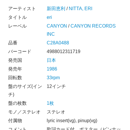
アーティスト
新田恵利
/
NITTA, ERI
タイトル
eri
レーベル
CANYON
/
CANYON RECORDS
INC
品番
C28A0488
バーコード
4988012311719
発売国
日本
発売年
1986
回転数
33rpm
盤のサイズ(イン
12インチ
チ)
盤の枚数
1枚
モノ／ステレオ
ステレオ
付属物
lyric insert(vg), pinup(vg)
コメント
歌詞カード付、ポスター（ピンナッ