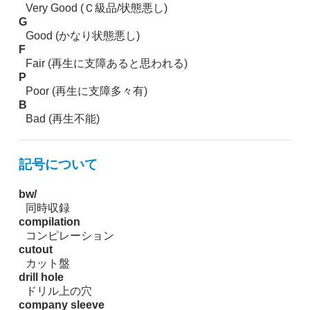
Very Good (Ｃ級品/状態悪し)
G
Good (かなり状態悪し)
F
Fair (再生に支障あると思われる)
P
Poor (再生に支障多々有)
B
Bad (再生不能)
記号について
bw/
同時収録
compilation
コンピレーション
cutout
カット盤
drill hole
ドリル上の穴
company sleeve