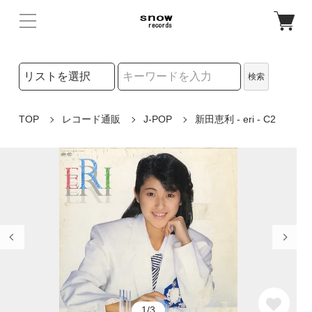
検索リストの選択
検索
検索キーワード
TOP
レコード通販
J-POP
新田恵利 - eri - C2
1/3