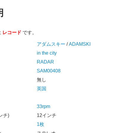
明
は
レコード
です。
アダムスキー
/
ADAMSKI
in the city
RADAR
SAM00408
無し
英国
33rpm
ンチ)
12インチ
1枚