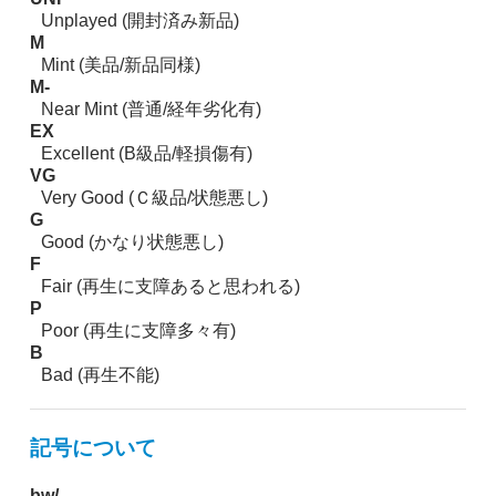
Unplayed (開封済み新品)
M
Mint (美品/新品同様)
M-
Near Mint (普通/経年劣化有)
EX
Excellent (B級品/軽損傷有)
VG
Very Good (Ｃ級品/状態悪し)
G
Good (かなり状態悪し)
F
Fair (再生に支障あると思われる)
P
Poor (再生に支障多々有)
B
Bad (再生不能)
記号について
bw/