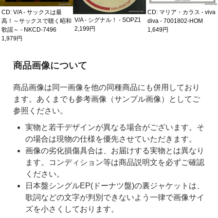
CD: V/A - サックスは最
CD: マリア・カラス - viva
V/A - シグナル！ - SOPZ1
高！～サックスで聴く昭和
diva - 7001802-HOM
2,199円
歌謡～ - NKCD-7496
1,649円
1,979円
ご購入前の注意事項
商品画像について
商品画像は同一画像を他の同種商品にも併用しており
ます。あくまでも参考画像（サンプル画像）としてご
参照ください。
実物と若干デザインが異なる場合がございます。そ
の場合は現物の仕様を優先させていただきます。
画像の劣化損傷具合は、お届けする実物とは異なり
ます。コンディション等は商品説明文を必ずご確認
ください。
日本盤シングルEP(ドーナツ盤)の裏ジャケットは、
歌詞などの文字が判別できないよう一律で画像サイ
ズを小さくしております。