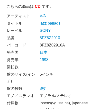
こちらの商品は
CD
です。
アーティスト
V/A
タイトル
jazz ballads
レーベル
SONY
品番
8FZ8Z2910
バーコード
8FZ8Z02910A
発売国
日本
発売年
1998
回転数
盤のサイズ(イン
5インチ
チ)
盤の枚数
8枚
モノ／ステレオ
モノラル/ステレオ
付属物
inserts(vg, stains), japanese