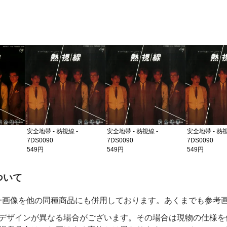
安全地帯 - 熱視線 -
安全地帯 - 熱視線 -
安全地帯 - 熱視
7DS0090
7DS0090
7DS0090
549円
549円
549円
の注意事項
ついて
一画像を他の同種商品にも併用しております。あくまでも参考
デザインが異なる場合がございます。その場合は現物の仕様を