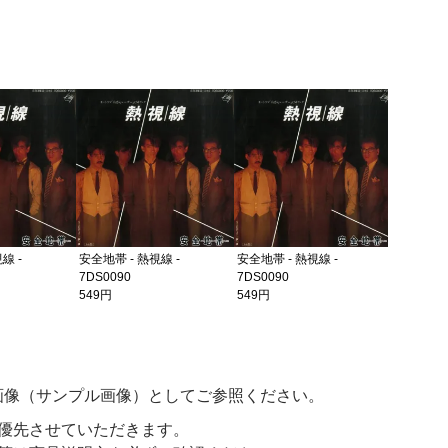
安全地帯 -
7DS0080
549円
線 -
安全地帯 - 熱視線 -
安全地帯 - 熱視線 -
7DS0090
7DS0090
549円
549円
画像（サンプル画像）としてご参照ください。
優先させていただきます。