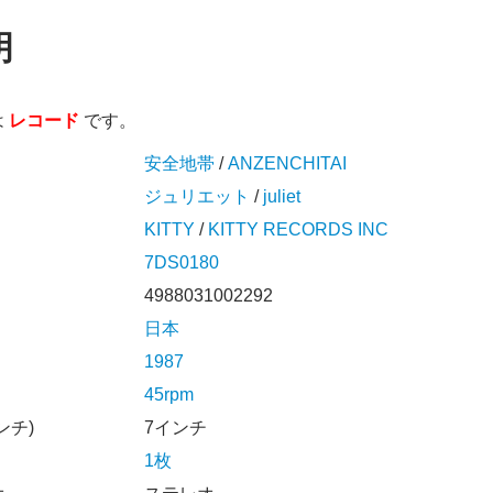
明
は
レコード
です。
安全地帯
/
ANZENCHITAI
ジュリエット
/
juliet
KITTY
/
KITTY RECORDS INC
7DS0180
4988031002292
日本
1987
45rpm
ンチ)
7インチ
1枚