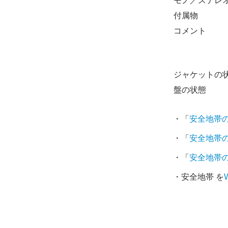
モノ／ステレ
付属物
コメント
ジャケットの
盤の状態
・「
安全地帯
・「
安全地帯
・「
安全地帯
・安全地帯 を
W