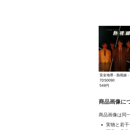
ジグ・ザグ - bi n ka n - AH-
743
549円
安全地帯 - 恋の予感 -
安全地帯 - 熱視線 -
7DS0080
7DS0090
549円
549円
ご購入前
商品画像に
商品画像は同
実物と若干