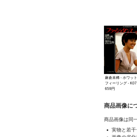
イカ
麻倉未稀 - 黄昏ダンシング -
K07S-502
549円
麻倉未稀 - ホワット・ア・
麻倉未稀 - ホワッ
フィーリング - K07S-454
フィーリング - K07S
549円
659円
ご購入前
商品画像に
商品画像は同
実物と若干