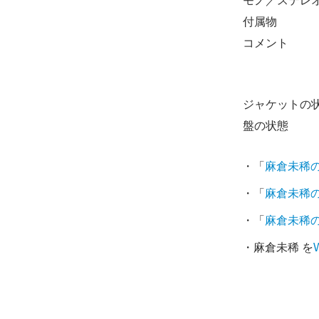
モノ／ステレ
付属物
コメント
ジャケットの
盤の状態
・「
麻倉未稀
・「
麻倉未稀
・「
麻倉未稀
・麻倉未稀 を
W