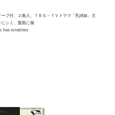
リーブ付、２曲入、ＴＢＳ－ＴＶドラマ「乳姉妹」主
ケにシミ、盤面に傷
sc has scratches