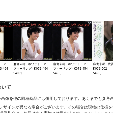
ト・ア・
麻倉未稀 - ホワット・ア・
麻倉未稀 - ホワット・ア・
麻倉未稀 - 黄
-454
フィーリング - K07S-454
フィーリング - K07S-454
K07S-502
549円
549円
549円
の注意事項
ついて
一画像を他の同種商品にも併用しております。あくまでも参考
デザインが異なる場合がございます。その場合は現物の仕様を