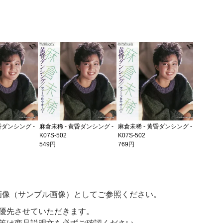
麻倉未稀 
K07S-10
549円
昏ダンシング -
麻倉未稀 - 黄昏ダンシング -
麻倉未稀 - 黄昏ダンシング -
K07S-502
K07S-502
549円
769円
画像（サンプル画像）としてご参照ください。
優先させていただきます。