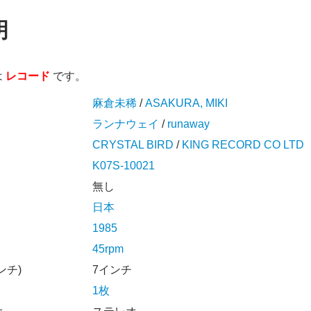
明
は
レコード
です。
麻倉未稀
/
ASAKURA, MIKI
ランナウェイ
/
runaway
CRYSTAL BIRD
/
KING RECORD CO LTD
K07S-10021
無し
日本
1985
45rpm
ンチ)
7インチ
1枚