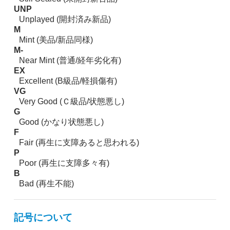
UNP
Unplayed (開封済み新品)
M
Mint (美品/新品同様)
M-
Near Mint (普通/経年劣化有)
EX
Excellent (B級品/軽損傷有)
VG
Very Good (Ｃ級品/状態悪し)
G
Good (かなり状態悪し)
F
Fair (再生に支障あると思われる)
P
Poor (再生に支障多々有)
B
Bad (再生不能)
記号について