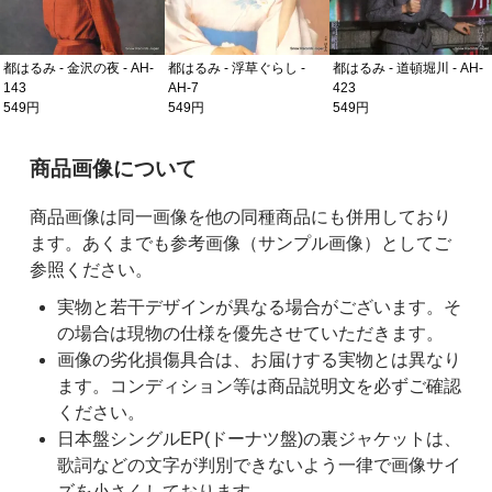
都はるみ - 金沢の夜 - AH-
都はるみ - 浮草ぐらし -
都はるみ - 道頓堀川 - AH-
143
AH-7
423
549円
549円
549円
ご購入前の注意事項
商品画像について
商品画像は同一画像を他の同種商品にも併用しており
ます。あくまでも参考画像（サンプル画像）としてご
参照ください。
実物と若干デザインが異なる場合がございます。そ
の場合は現物の仕様を優先させていただきます。
画像の劣化損傷具合は、お届けする実物とは異なり
ます。コンディション等は商品説明文を必ずご確認
ください。
日本盤シングルEP(ドーナツ盤)の裏ジャケットは、
歌詞などの文字が判別できないよう一律で画像サイ
ズを小さくしております。