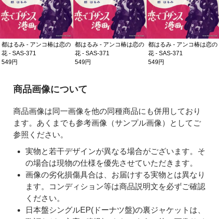
都はるみ - アンコ椿は恋の
都はるみ - アンコ椿は恋の
都はるみ - アンコ椿は恋の
花 - SAS-371
花 - SAS-371
花 - SAS-371
549円
549円
549円
ご購入前の注意事項
商品画像について
商品画像は同一画像を他の同種商品にも併用しており
ます。あくまでも参考画像（サンプル画像）としてご
参照ください。
実物と若干デザインが異なる場合がございます。そ
の場合は現物の仕様を優先させていただきます。
画像の劣化損傷具合は、お届けする実物とは異なり
ます。コンディション等は商品説明文を必ずご確認
ください。
日本盤シングルEP(ドーナツ盤)の裏ジャケットは、