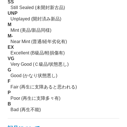
SS
Still Sealed (未開封新古品)
UNP
Unplayed (開封済み新品)
M
Mint (美品/新品同様)
M-
Near Mint (普通/経年劣化有)
EX
Excellent (B級品/軽損傷有)
VG
Very Good (Ｃ級品/状態悪し)
G
Good (かなり状態悪し)
F
Fair (再生に支障あると思われる)
P
Poor (再生に支障多々有)
B
Bad (再生不能)