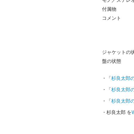
モノ／ステレ
付属物
コメント
ジャケットの
盤の状態
・「
杉良太郎
・「
杉良太郎
・「
杉良太郎
・杉良太郎 を
W