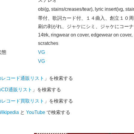
オ
ステレオ
obi(g, stains/creases/tear), lyric insert(vg, sta
帯付、歌詞カード付、１４曲入、創立１０周
刷の剥がれ、ジャケにシミ、ジャケにコーナ
14trk, ringwear on cover, edgewear on cover,
scratches
状態
VG
VG
のレコード通販リスト
」を検索する
のCD通販リスト
」を検索する
のレコード買取リスト
」を検索する
ikipedia
と
YouTube
で検索する