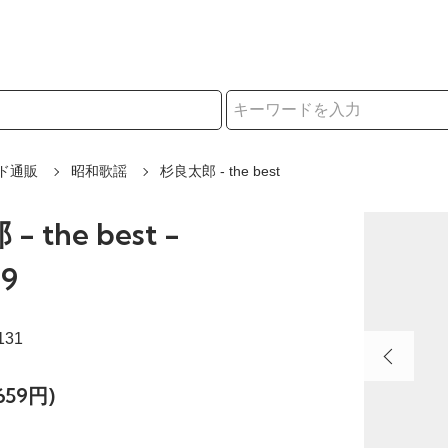
択
ド通販
昭和歌謡
杉良太郎 - the best
 the best -
9
131
659円)