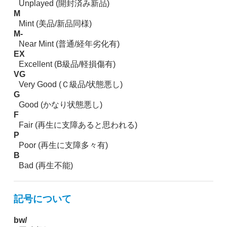
Unplayed (開封済み新品)
M
Mint (美品/新品同様)
M-
Near Mint (普通/経年劣化有)
EX
Excellent (B級品/軽損傷有)
VG
Very Good (Ｃ級品/状態悪し)
G
Good (かなり状態悪し)
F
Fair (再生に支障あると思われる)
P
Poor (再生に支障多々有)
B
Bad (再生不能)
記号について
bw/