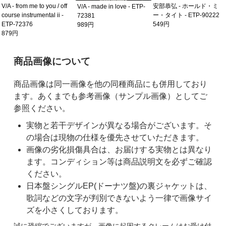
V/A - from me to you / off
安部恭弘 - ホールド・ミ
V/A - made in love - ETP-
course instrumental ii -
ー・タイト - ETP-90222
72381
ETP-72376
549円
989円
879円
ご購入前の注意事項
商品画像について
商品画像は同一画像を他の同種商品にも併用しており
ます。あくまでも参考画像（サンプル画像）としてご
参照ください。
実物と若干デザインが異なる場合がございます。そ
の場合は現物の仕様を優先させていただきます。
画像の劣化損傷具合は、お届けする実物とは異なり
ます。コンディション等は商品説明文を必ずご確認
ください。
日本盤シングルEP(ドーナツ盤)の裏ジャケットは、
歌詞などの文字が判別できないよう一律で画像サイ
ズを小さくしております。