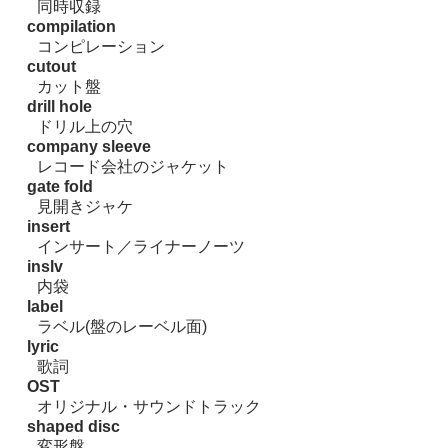
同時収録
compilation
コンピレーション
cutout
カット盤
drill hole
ドリル上の穴
company sleeve
レコード会社のジャケット
gate fold
見開きジャケ
insert
インサート／ライナーノーツ
inslv
内袋
label
ラベル(盤のレーベル面)
lyric
歌詞
OST
オリジナル・サウンドトラック
shaped disc
変形盤