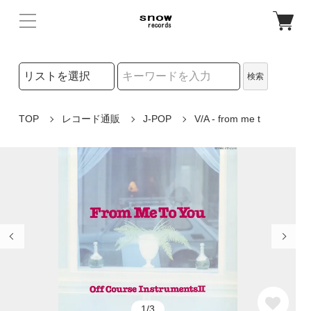
検索リストの選択
検索
検索キーワード
TOP
レコード通販
J-POP
V/A - from me t
1/3