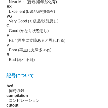
Near Mint (普通/経年劣化有)
EX
Excellent (B級品/軽損傷有)
VG
Very Good (Ｃ級品/状態悪し)
G
Good (かなり状態悪し)
F
Fair (再生に支障あると思われる)
P
Poor (再生に支障多々有)
B
Bad (再生不能)
記号について
bw/
同時収録
compilation
コンピレーション
cutout