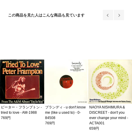
この商品を見た人はこんな商品も見ています
ピーター・フランプトン -
ブランディ - u don't know
NAOYA NISHIMURA &
tried to love - AM-1988
me (like u used to) - 0-
DISCREET - don't you
769円
84508
ever change your mind -
769円
ACTA001
659円