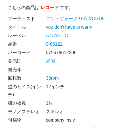
こちらの商品は
レコード
です。
アーティスト
アン・ヴォーグ
/
EN VOGUE
タイトル
you don't have to warry
レーベル
ATLANTIC
品番
0-86122
バーコード
075678612206
発売国
米国
発売年
回転数
33rpm
盤のサイズ(イン
12インチ
チ)
盤の枚数
1枚
モノ／ステレオ
ステレオ
付属物
company inslv