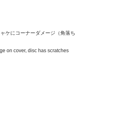
ジャケにコーナーダメージ（角落ち
age on cover, disc has scratches