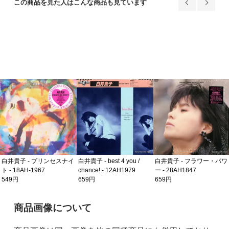
この商品を見た人はこんな商品も見ています
白井貴子 - フラワー・パワ
ー - 28AH1847
769円
白井貴子 - best 4 you /
白井貴子 - フラワー・パワ
chance! - 12AH1979
ー - 28AH1847
659円
659円
ご購入前の注意事項
商品画像について