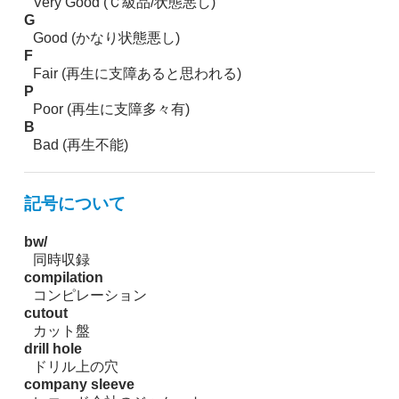
Very Good (Ｃ級品/状態悪し)
G
Good (かなり状態悪し)
F
Fair (再生に支障あると思われる)
P
Poor (再生に支障多々有)
B
Bad (再生不能)
記号について
bw/
同時収録
compilation
コンピレーション
cutout
カット盤
drill hole
ドリル上の穴
company sleeve