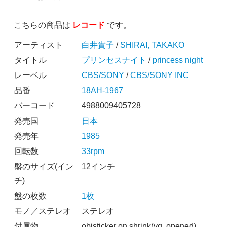
こちらの商品は
レコード
です。
アーティスト
白井貴子
/
SHIRAI, TAKAKO
タイトル
プリンセスナイト
/
princess night
レーベル
CBS/SONY
/
CBS/SONY INC
品番
18AH-1967
バーコード
4988009405728
発売国
日本
発売年
1985
回転数
33rpm
盤のサイズ(イン
12インチ
チ)
盤の枚数
1枚
モノ／ステレオ
ステレオ
付属物
obisticker on shrink(vg, opened),