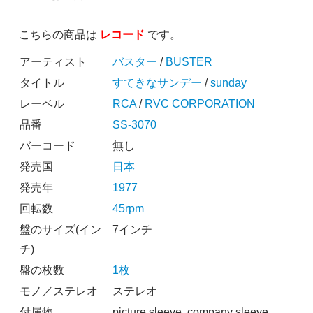
こちらの商品は
レコード
です。
アーティスト
バスター
/
BUSTER
タイトル
すてきなサンデー
/
sunday
レーベル
RCA
/
RVC CORPORATION
品番
SS-3070
バーコード
無し
発売国
日本
発売年
1977
回転数
45rpm
盤のサイズ(イン
7インチ
チ)
盤の枚数
1枚
モノ／ステレオ
ステレオ
付属物
picture sleeve, company sleeve