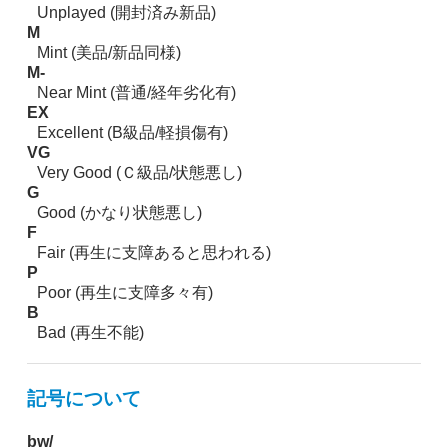
Unplayed (開封済み新品)
M
Mint (美品/新品同様)
M-
Near Mint (普通/経年劣化有)
EX
Excellent (B級品/軽損傷有)
VG
Very Good (Ｃ級品/状態悪し)
G
Good (かなり状態悪し)
F
Fair (再生に支障あると思われる)
P
Poor (再生に支障多々有)
B
Bad (再生不能)
記号について
bw/