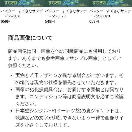
バスター - すてきなサンデ
バスター - すてきなサンデ
バスター - すてきなサンデ
ー - SS-3070
ー - SS-3070
ー - SS-3070
659円
549円
659円
ご購入前の注意事項
商品画像について
商品画像は同一画像を他の同種商品にも併用しており
ます。あくまでも参考画像（サンプル画像）としてご
参照ください。
実物と若干デザインが異なる場合がございます。そ
の場合は現物の仕様を優先させていただきます。
画像の劣化損傷具合は、お届けする実物とは異なり
ます。コンディション等は商品説明文を必ずご確認
ください。
日本盤シングルEP(ドーナツ盤)の裏ジャケットは、
歌詞などの文字が判別できないよう一律で画像サイ
ズを小さくしております。