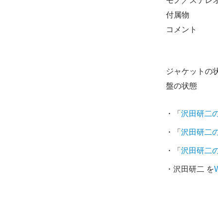
モノ／ステレ
付属物
コメント
ジャケットの
盤の状態
・「
沢田研二
・「
沢田研二
・「
沢田研二
・沢田研二 を
W