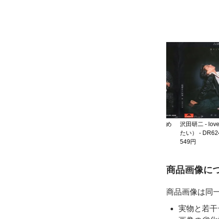
 -
沢田研二 - どん底 -
7DX1280
549円
沢田研二 - love（抱きしめ
沢田研二 - love
たい） - DR6245
たい） - DR6245
549円
549円
ご購入前
商品画像に
商品画像は同
実物と若干