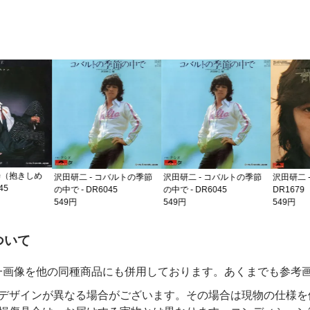
（抱きしめ
沢田研二 - コバルトの季節
沢田研二 - コバルトの季節
沢田研二 - 許
の中で - DR6045
の中で - DR6045
DR1679
549円
549円
549円
の注意事項
ついて
一画像を他の同種商品にも併用しております。あくまでも参考
デザインが異なる場合がございます。その場合は現物の仕様を