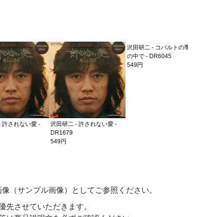
沢田研二 
7DX1265
549円
されない愛 -
沢田研二 - 許されない愛 -
沢田研二 - コバルトの季節
DR1679
の中で - DR6045
549円
549円
画像（サンプル画像）としてご参照ください。
優先させていただきます。