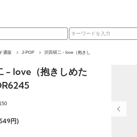
択
ド通販
J-POP
沢田研二 - love（抱きし
 - love（抱きしめた
DR6245
150
549円)