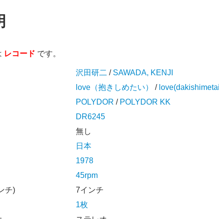
明
は
レコード
です。
沢田研二
/
SAWADA, KENJI
love（抱きしめたい）
/
love(dakishimetai
POLYDOR
/
POLYDOR KK
DR6245
無し
日本
1978
45rpm
ンチ)
7インチ
1枚