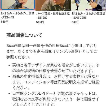
都はるみ - はるみの三度笠
バーブ佐竹 - 星降る並木道
都はるみ - はるみの三度笠
- ASS-445
- BS-282
- SAS-1256
549円
549円
549円
ご購入前の注意事項
商品画像について
商品画像は同一画像を他の同種商品にも併用しており
ます。あくまでも参考画像（サンプル画像）としてご
参照ください。
実物と若干デザインが異なる場合がございます。そ
の場合は現物の仕様を優先させていただきます。
画像の劣化損傷具合は、お届けする実物とは異なり
ます。コンディション等は商品説明文を必ずご確認
ください。
日本盤シングルEP(ドーナツ盤)の裏ジャケットは、
歌詞などの文字が判別できないよう一律で画像サイ
ズを小さくしております。