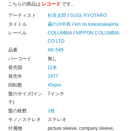
こちらの商品は
レコード
です。
アーティスト
杉良太郎
/
SUGI, RYOTARO
タイトル
霧の川中島
/
kiri no kawanakajima
レーベル
COLUMBIA
/
NIPPON COLUMBIA
CO LTD
品番
AK-549
バーコード
無し
発売国
日本
発売年
1977
回転数
45rpm
盤のサイズ(イン
7インチ
チ)
盤の枚数
1枚
モノ／ステレオ
ステレオ
付属物
picture sleeve, company sleeve,