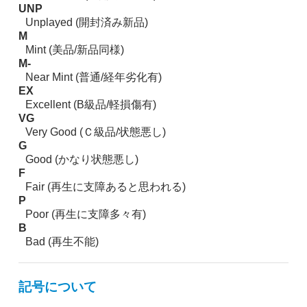
UNP
Unplayed (開封済み新品)
M
Mint (美品/新品同様)
M-
Near Mint (普通/経年劣化有)
EX
Excellent (B級品/軽損傷有)
VG
Very Good (Ｃ級品/状態悪し)
G
Good (かなり状態悪し)
F
Fair (再生に支障あると思われる)
P
Poor (再生に支障多々有)
B
Bad (再生不能)
記号について