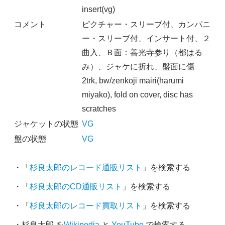
insert(vg)
コメント
ピクチャー・スリーブ付、カンパニ
ー・スリーブ付、インサート付、２
曲入、Ｂ面：善光寺参り（都はる
み）、ジャケに折れ、盤面に傷
2trk, bw/zenkoji mairi(harumi
miyako), fold on cover, disc has
scratches
ジャケットの状態
VG
盤の状態
VG
・「
杉良太郎のレコード通販リスト
」を検索する
・「
杉良太郎のCD通販リスト
」を検索する
・「
杉良太郎のレコード買取リスト
」を検索する
・杉良太郎 を
Wikipedia
と
YouTube
で検索する