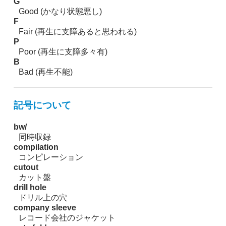
G
Good (かなり状態悪し)
F
Fair (再生に支障あると思われる)
P
Poor (再生に支障多々有)
B
Bad (再生不能)
記号について
bw/
同時収録
compilation
コンピレーション
cutout
カット盤
drill hole
ドリル上の穴
company sleeve
レコード会社のジャケット