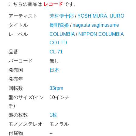
こちらの商品は
レコード
です。
アーティスト
芳村伊十郎
/
YOSHIMURA, IJURO
タイトル
長唄鷺娘
/
nagauta sagimusume
レーベル
COLUMBIA
/
NIPPON COLUMBIA
CO LTD
品番
CL-71
バーコード
無し
発売国
日本
発売年
回転数
33rpm
盤のサイズ(イン
10インチ
チ)
盤の枚数
1枚
モノ／ステレオ
モノラル
付属物
--