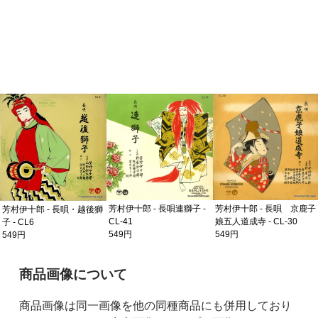
芳村伊十郎 - 長唄連獅子 -
芳村伊十郎 - 長唄 京鹿子
芳村伊十郎 - 長唄・越後獅
CL-41
娘五人道成寺 - CL-30
子 - CL6
549円
549円
549円
ご購入前の注意事項
商品画像について
商品画像は同一画像を他の同種商品にも併用しており