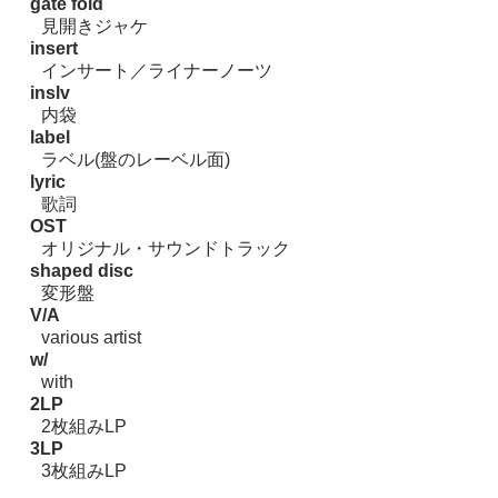
gate fold
見開きジャケ
insert
インサート／ライナーノーツ
inslv
内袋
label
ラベル(盤のレーベル面)
lyric
歌詞
OST
オリジナル・サウンドトラック
shaped disc
変形盤
V/A
various artist
w/
with
2LP
2枚組みLP
3LP
3枚組みLP