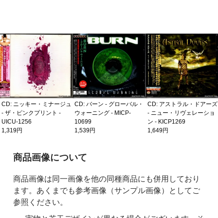
CD: ニッキー・ミナージュ
CD: バーン - グローバル・
CD: アストラル・ドアーズ
- ザ・ピンクプリント -
ウォーニング - MICP-
- ニュー・リヴェレーショ
UICU-1256
10699
ン - KICP1269
1,319円
1,539円
1,649円
ご購入前の注意事項
商品画像について
商品画像は同一画像を他の同種商品にも併用しており
ます。あくまでも参考画像（サンプル画像）としてご
参照ください。