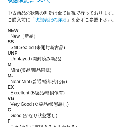
状態表記について
中古商品の状態の判断は全て目視で行っております。
ご購入前に「
状態表記の詳細
」を必ずご参照下さい。
NEW
New（新品）
SS
Still Sealed (未開封新古品)
UNP
Unplayed (開封済み新品)
M
Mint (美品/新品同様)
M-
Near Mint (普通/経年劣化有)
EX
Excellent (B級品/軽損傷有)
VG
Very Good (Ｃ級品/状態悪し)
G
Good (かなり状態悪し)
F
Fair (再生に支障あると思われる)