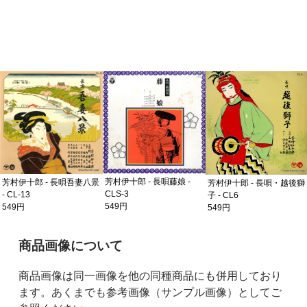
芳村伊十郎 - 長唄藤娘 -
芳村伊十郎 - 長唄吾妻八景
芳村伊十郎 - 長唄・越後獅
CLS-3
- CL-13
子 - CL6
549円
549円
549円
ご購入前の注意事項
商品画像について
商品画像は同一画像を他の同種商品にも併用しており
ます。あくまでも参考画像（サンプル画像）としてご