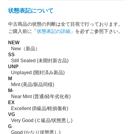
状態表記について
中古商品の状態の判断は全て目視で行っております。
ご購入前に「
状態表記の詳細
」を必ずご参照下さい。
NEW
New（新品）
SS
Still Sealed (未開封新古品)
UNP
Unplayed (開封済み新品)
M
Mint (美品/新品同様)
M-
Near Mint (普通/経年劣化有)
EX
Excellent (B級品/軽損傷有)
VG
Very Good (Ｃ級品/状態悪し)
G
Good (かなり状態悪し)