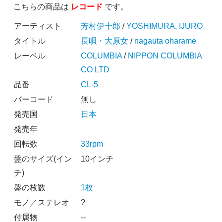
こちらの商品は
レコード
です。
アーティスト
芳村伊十郎
/
YOSHIMURA, IJURO
タイトル
長唄・大原女
/
nagauta oharame
レーベル
COLUMBIA
/
NIPPON COLUMBIA
CO LTD
品番
CL-5
バーコード
無し
発売国
日本
発売年
回転数
33rpm
盤のサイズ(イン
10インチ
チ)
盤の枚数
1枚
モノ／ステレオ
?
付属物
--