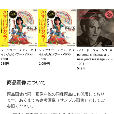
ジャッキー・チェン - さす
ジャッキー・チェン - さす
ハワード・ジョーンズ - a
らいのカンフー - VIPX-
らいのカンフー - VIPX-
personal christmas and
1560
1560
new years message - PS-
989円
1,099円
1024
549円
ご購入前の注意事項
商品画像について
商品画像は同一画像を他の同種商品にも併用しており
ます。あくまでも参考画像（サンプル画像）としてご
参照ください。