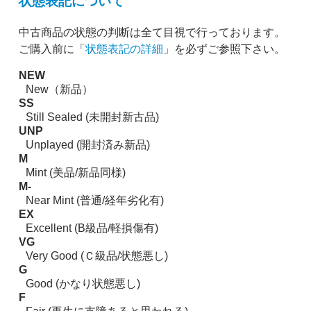
状態表記について
中古商品の状態の判断は全て目視で行っております。
ご購入前に「
状態表記の詳細
」を必ずご参照下さい。
NEW
New（新品）
SS
Still Sealed (未開封新古品)
UNP
Unplayed (開封済み新品)
M
Mint (美品/新品同様)
M-
Near Mint (普通/経年劣化有)
EX
Excellent (B級品/軽損傷有)
VG
Very Good (Ｃ級品/状態悪し)
G
Good (かなり状態悪し)
F