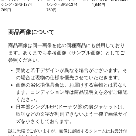
シング - SPS-1374
シング - SPS-1374
1,649円
769円
769円
ご購入前の注意事項
商品画像について
商品画像は同一画像を他の同種商品にも併用しており
ます。あくまでも参考画像（サンプル画像）としてご
参照ください。
実物と若干デザインが異なる場合がございます。そ
の場合は現物の仕様を優先させていただきます。
画像の劣化損傷具合は、お届けする実物とは異なり
ます。コンディション等は商品説明文を必ずご確認
ください。
日本盤シングルEP(ドーナツ盤)の裏ジャケットは、
歌詞などの文字が判別できないよう一律で画像サイ
ズを小さくしております。
誠に恐縮でございますが、画像に起因するクレームはお受け付