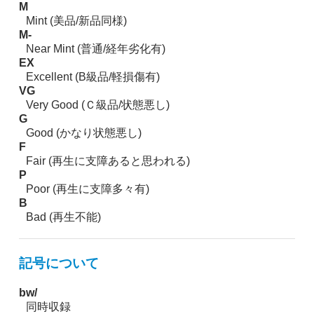
M
Mint (美品/新品同様)
M-
Near Mint (普通/経年劣化有)
EX
Excellent (B級品/軽損傷有)
VG
Very Good (Ｃ級品/状態悪し)
G
Good (かなり状態悪し)
F
Fair (再生に支障あると思われる)
P
Poor (再生に支障多々有)
B
Bad (再生不能)
記号について
bw/
同時収録