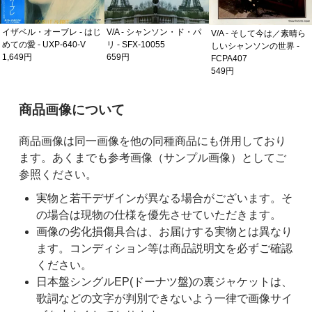
イザベル・オーブレ - はじ
V/A - シャンソン・ド・パ
V/A - そして今は／素晴ら
めての愛 - UXP-640-V
リ - SFX-10055
しいシャンソンの世界 -
1,649円
659円
FCPA407
549円
ご購入前の注意事項
商品画像について
商品画像は同一画像を他の同種商品にも併用しており
ます。あくまでも参考画像（サンプル画像）としてご
参照ください。
実物と若干デザインが異なる場合がございます。そ
の場合は現物の仕様を優先させていただきます。
画像の劣化損傷具合は、お届けする実物とは異なり
ます。コンディション等は商品説明文を必ずご確認
ください。
日本盤シングルEP(ドーナツ盤)の裏ジャケットは、
歌詞などの文字が判別できないよう一律で画像サイ