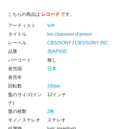
こちらの商品は
レコード
です。
アーティスト
V/A
タイトル
les chansons d'amour
レーベル
CBS/SONY
/
CBS/SONY INC
品番
30AP935
バーコード
無し
発売国
日本
発売年
回転数
33rpm
盤のサイズ(イン
12インチ
チ)
盤の枚数
2枚
モノ／ステレオ
ステレオ
付属物
lyric insert(vg)