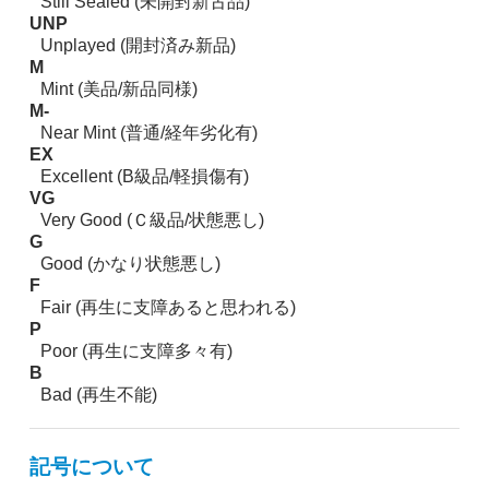
Still Sealed (未開封新古品)
UNP
Unplayed (開封済み新品)
M
Mint (美品/新品同様)
M-
Near Mint (普通/経年劣化有)
EX
Excellent (B級品/軽損傷有)
VG
Very Good (Ｃ級品/状態悪し)
G
Good (かなり状態悪し)
F
Fair (再生に支障あると思われる)
P
Poor (再生に支障多々有)
B
Bad (再生不能)
記号について