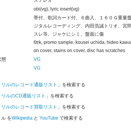
オ
ステレオ
obi(vg), lyric insert(vg)
帯付、歌詞カード付、６曲入、１６０Ｇ重量
ジタルレコーディング、内田浩誠トリオ、宮
スレ等、ジャケにシミ、盤面に傷
6trk, promo sample, kousei uchida, hideo kawa
on cover, stains on cover, disc has scratches
状態
VG
VG
メリルのレコード通販リスト
」を検索する
メリルのCD通販リスト
」を検索する
メリルのレコード買取リスト
」を検索する
ル を
Wikipedia
と
YouTube
で検索する