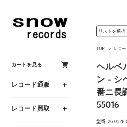
検索リストの選
検索キーワード
TOP
レコー
ヘルベ
カートを見る
ン - 
レコード通販
番ニ長調
55016
レコード買取
型番: 26-0128-