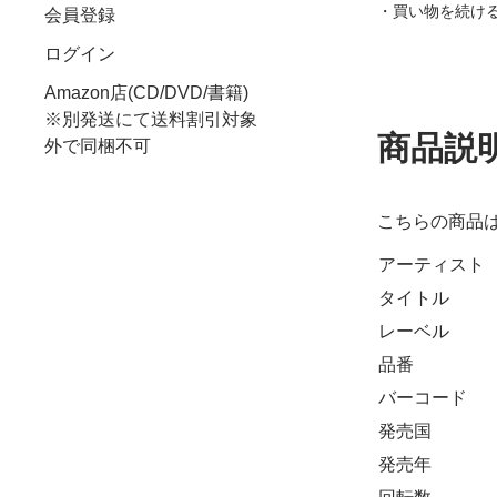
・買い物を続け
会員登録
ログイン
Amazon店(CD/DVD/書籍)
※別発送にて送料割引対象
商品説
外で同梱不可
こちらの商品
アーティスト
タイトル
レーベル
品番
バーコード
発売国
発売年