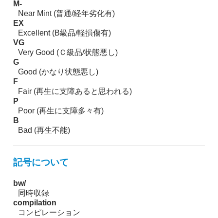
M-
Near Mint (普通/経年劣化有)
EX
Excellent (B級品/軽損傷有)
VG
Very Good (Ｃ級品/状態悪し)
G
Good (かなり状態悪し)
F
Fair (再生に支障あると思われる)
P
Poor (再生に支障多々有)
B
Bad (再生不能)
記号について
bw/
同時収録
compilation
コンピレーション