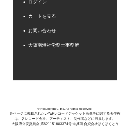
ログイン
カートを見る
お問い合わせ
大阪南港社労務士事務所
© Hokuhokutou, Inc. All Rights Reserved.
各ページに掲載されたLP/EPレコードジャケット画像等に関する著作権
は、各レコード会社、アーティスト、制作者などに帰属します。
大阪府公安委員会 第621151803374号 道具商 合資会社ほくほくとう