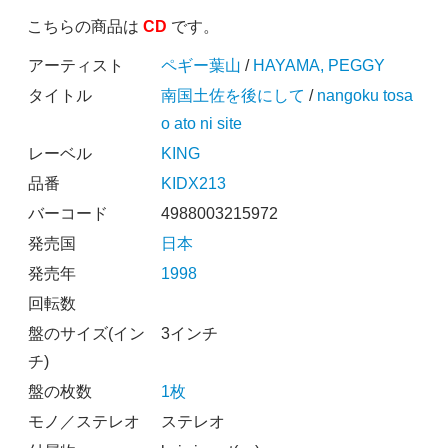
こちらの商品は
CD
です。
アーティスト
ペギー葉山
/
HAYAMA, PEGGY
タイトル
南国土佐を後にして
/
nangoku tosa
o ato ni site
レーベル
KING
品番
KIDX213
バーコード
4988003215972
発売国
日本
発売年
1998
回転数
盤のサイズ(イン
3インチ
チ)
盤の枚数
1枚
モノ／ステレオ
ステレオ