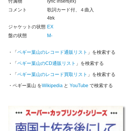
付属物
lyric insert(ex)
コメント
歌詞カード付、４曲入
4trk
ジャケットの状態
EX
盤の状態
M-
・「
ペギー葉山のレコード通販リスト
」を検索する
・「
ペギー葉山のCD通販リスト
」を検索する
・「
ペギー葉山のレコード買取リスト
」を検索する
・ペギー葉山 を
Wikipedia
と
YouTube
で検索する