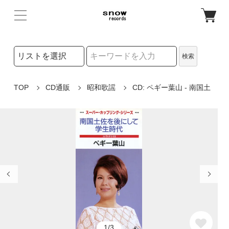
検索リストの選択
検索
検索キーワード
TOP
CD通販
昭和歌謡
CD: ペギー葉山 - 南国土
1/3