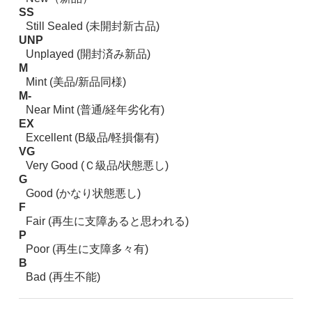
SS
Still Sealed (未開封新古品)
UNP
Unplayed (開封済み新品)
M
Mint (美品/新品同様)
M-
Near Mint (普通/経年劣化有)
EX
Excellent (B級品/軽損傷有)
VG
Very Good (Ｃ級品/状態悪し)
G
Good (かなり状態悪し)
F
Fair (再生に支障あると思われる)
P
Poor (再生に支障多々有)
B
Bad (再生不能)