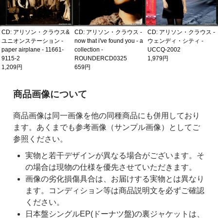
CD: アリソン・クラウス&
CD: アリソン・クラウス -
CD: アリソン・クラウス -
ユニオンステーション -
now that i've found you - a
ウェンディ・シティ -
paper airplane - 11661-
collection -
UCCQ-2002
9115-2
ROUNDERCD0325
1,979円
1,209円
659円
ご購入前の注意事項
商品画像について
商品画像は同一画像を他の同種商品にも併用しており
ます。あくまでも参考画像（サンプル画像）としてご
参照ください。
実物と若干デザインが異なる場合がございます。そ
の場合は現物の仕様を優先させていただきます。
画像の劣化損傷具合は、お届けする実物とは異なり
ます。コンディション等は商品説明文を必ずご確認
ください。
日本盤シングルEP(ドーナツ盤)の裏ジャケットは、