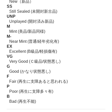
New（新品）
SS
Still Sealed (未開封新古品)
UNP
Unplayed (開封済み新品)
M
Mint (美品/新品同様)
M-
Near Mint (普通/経年劣化有)
EX
Excellent (B級品/軽損傷有)
VG
Very Good (Ｃ級品/状態悪し)
G
Good (かなり状態悪し)
F
Fair (再生に支障あると思われる)
P
Poor (再生に支障多々有)
B
Bad (再生不能)