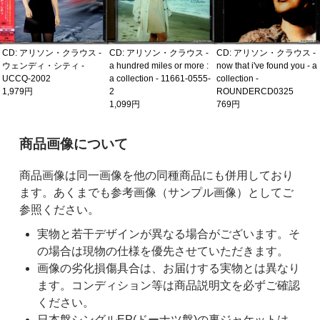
CD: アリソン・クラウス -
CD: アリソン・クラウス -
CD: アリソン・クラウス -
ウェンディ・シティ -
a hundred miles or more :
now that i've found you - a
UCCQ-2002
a collection - 11661-0555-
collection -
1,979円
2
ROUNDERCD0325
1,099円
769円
ご購入前の注意事項
商品画像について
商品画像は同一画像を他の同種商品にも併用しており
ます。あくまでも参考画像（サンプル画像）としてご
参照ください。
実物と若干デザインが異なる場合がございます。そ
の場合は現物の仕様を優先させていただきます。
画像の劣化損傷具合は、お届けする実物とは異なり
ます。コンディション等は商品説明文を必ずご確認
ください。
日本盤シングルEP(ドーナツ盤)の裏ジャケットは、