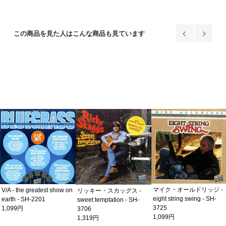
この商品を見た人はこんな商品も見ています
マイク・オールドリッジ -
V/A - the greatest show on
リッキー・スカッグス -
eight string swing - SH-
earth - SH-2201
sweet temptation - SH-
3725
1,099円
3706
1,099円
1,319円