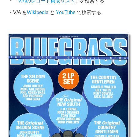
・「
V/Aのレコード買取リスト
」を検索する
・V/A を
Wikipedia
と
YouTube
で検索する