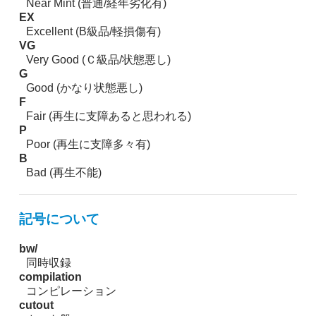
Near Mint (普通/経年劣化有)
EX
Excellent (B級品/軽損傷有)
VG
Very Good (Ｃ級品/状態悪し)
G
Good (かなり状態悪し)
F
Fair (再生に支障あると思われる)
P
Poor (再生に支障多々有)
B
Bad (再生不能)
記号について
bw/
同時収録
compilation
コンピレーション
cutout