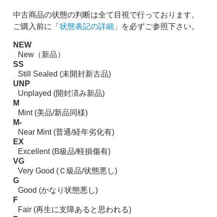
中古商品の状態の判断は全て目視で行っております。
ご購入前に「
状態表記の詳細
」を必ずご参照下さい。
NEW
New（新品）
SS
Still Sealed (未開封新古品)
UNP
Unplayed (開封済み新品)
M
Mint (美品/新品同様)
M-
Near Mint (普通/経年劣化有)
EX
Excellent (B級品/軽損傷有)
VG
Very Good (Ｃ級品/状態悪し)
G
Good (かなり状態悪し)
F
Fair (再生に支障あると思われる)