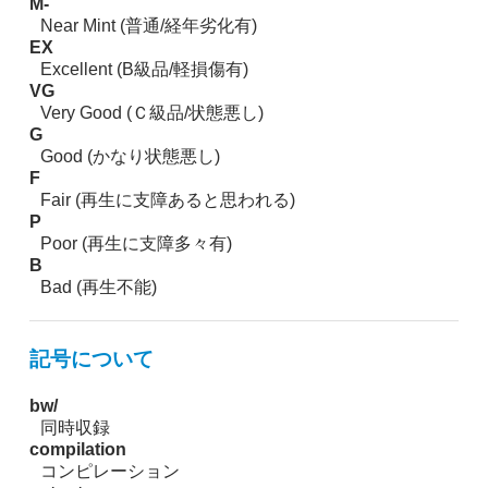
M-
Near Mint (普通/経年劣化有)
EX
Excellent (B級品/軽損傷有)
VG
Very Good (Ｃ級品/状態悪し)
G
Good (かなり状態悪し)
F
Fair (再生に支障あると思われる)
P
Poor (再生に支障多々有)
B
Bad (再生不能)
記号について
bw/
同時収録
compilation
コンピレーション