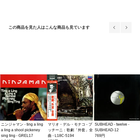
この商品を見た人はこんな商品も見ています
SUBHEAD - twelve -
ニンジャマン - ting a ling
マリオ・デル・モナコ - プ
SUBHEAD-12
a ling a shool pickeney
ッチーニ：歌劇「外套」全
769円
sing ting - GREL17
曲 - L18C-5194