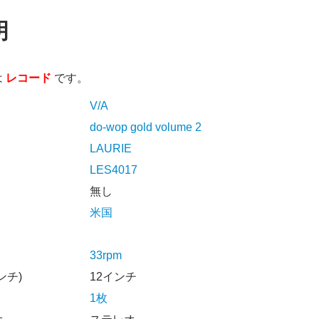
明
は
レコード
です。
V/A
do-wop gold volume 2
LAURIE
LES4017
無し
米国
33rpm
ンチ)
12インチ
1枚