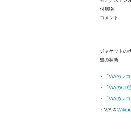
モノ／ステレ
付属物
コメント
ジャケットの
盤の状態
・「
V/Aのレ
・「
V/AのC
・「
V/Aのレ
・V/A を
Wikip