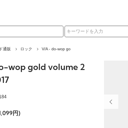
択
ド通販
ロック
V/A - do-wop go
do-wop gold volume 2
017
184
,099円)